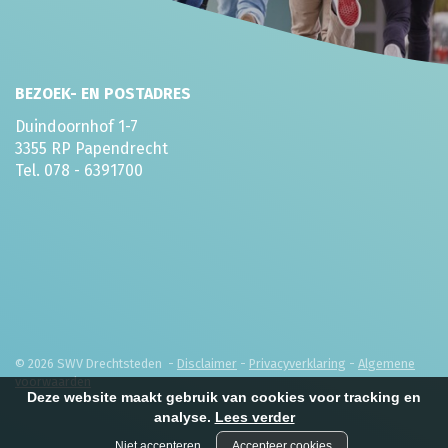
BEZOEK- EN POSTADRES
Duindoornhof 1-7
3355 RP Papendrecht
Tel. 078 - 6391700
© 2026 SWV Drechtsteden -
Disclaimer
-
Privacyverklaring
-
Algemene
voorwaarden
Deze website maakt gebruik van cookies voor tracking en
analyse.
Lees verder
Niet accepteren
Accepteer cookies