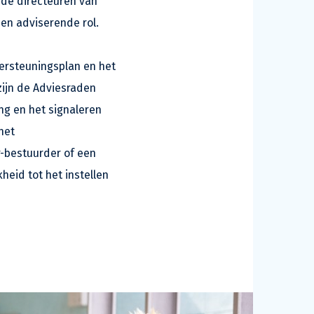
 de directeuren van
en adviserende rol.
ersteuningsplan en het
zijn de Adviesraden
ng en het signaleren
het
-bestuurder of een
eid tot het instellen