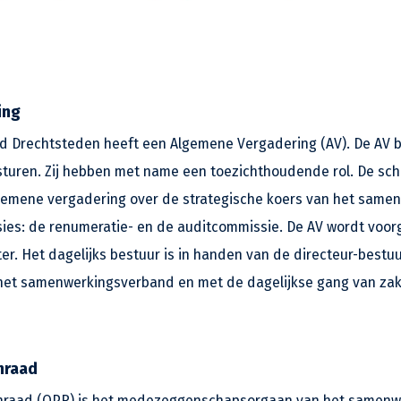
ing
Drechtsteden heeft een Algemene Vergadering (AV). De AV b
turen. Zij hebben met name een toezichthoudende rol. De sc
gemene vergadering over de strategische koers van het same
ies: de renumeratie- en de auditcommissie. De AV wordt voor
ter. Het dagelijks bestuur is in handen van de directeur-bestuu
het samenwerkingsverband en met de dagelijkse gang van za
nraad
nraad (OPR) is het medezeggenschapsorgaan van het samenwe