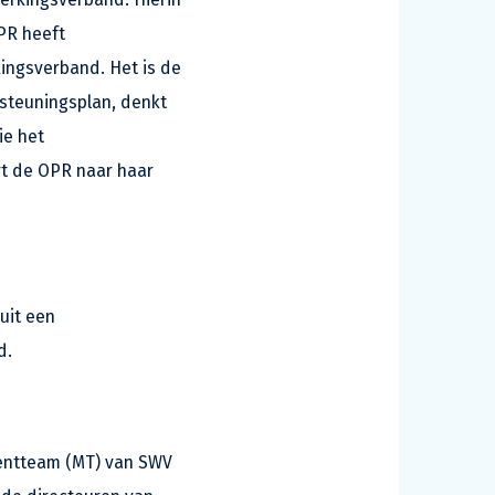
PR heeft
ingsverband. Het is de
rsteuningsplan, denkt
ie het
t de OPR naar haar
uit een
d.
mentteam (MT) van SWV