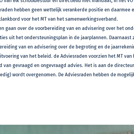
O van elk schoolbestuur en directielid met mandaat, in het VO
sraden hebben geen wettelijk verankerde positie en daarmee e
 klankbord voor het MT van het samenwerkingsverband.
 gaan over de voorbereiding van en advisering over het ond
ies uit het ondersteuningsplan in de jaarplannen. Daarnaast 
ereiding van en advisering over de begroting en de jaarrekeni
itvoering van het beleid. de Adviesraden voorzien het MT van 
van gevraagd en ongevraagd advies. Het is aan de directeur
lledig) wordt overgenomen. De Adviesraden hebben de mogelijkh