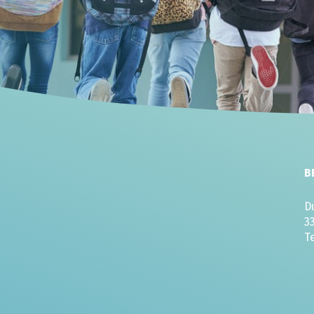
B
D
3
T