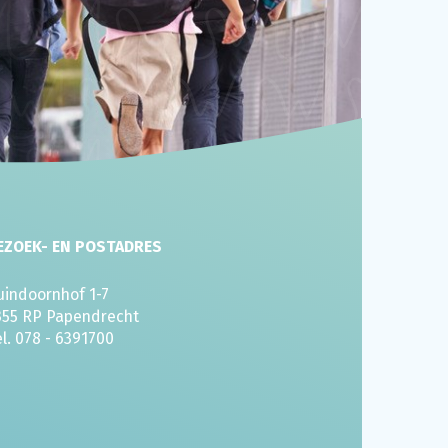
EZOEK- EN POSTADRES
uindoornhof 1-7
355 RP Papendrecht
el. 078 - 6391700