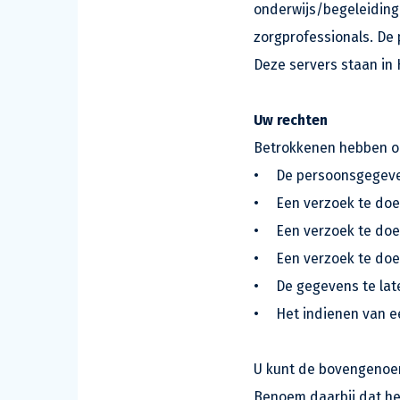
onderwijs/begeleiding 
zorgprofessionals. De
Deze servers staan in
Uw rechten
Betrokkenen hebben op
•
De persoonsgegevens
•
Een verzoek te doen
•
Een verzoek te doe
•
Een verzoek te doe
•
De gegevens te lat
•
Het indienen van ee
U kunt de bovengenoem
Benoem daarbij dat he