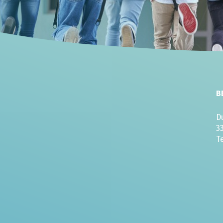
B
D
3
T