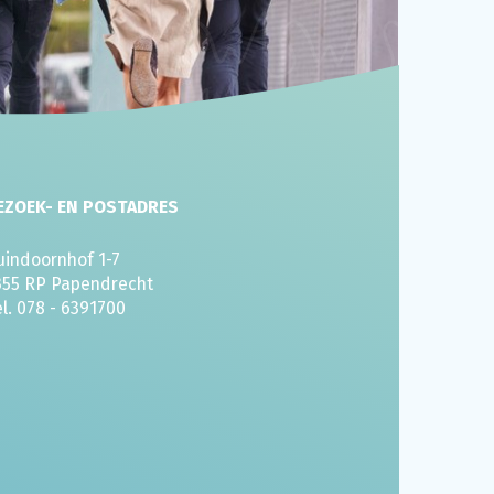
EZOEK- EN POSTADRES
uindoornhof 1-7
355 RP Papendrecht
el. 078 - 6391700