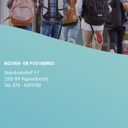
BEZOEK- EN POSTADRES
Duindoornhof 1-7
3355 RP Papendrecht
Tel. 078 - 6391700